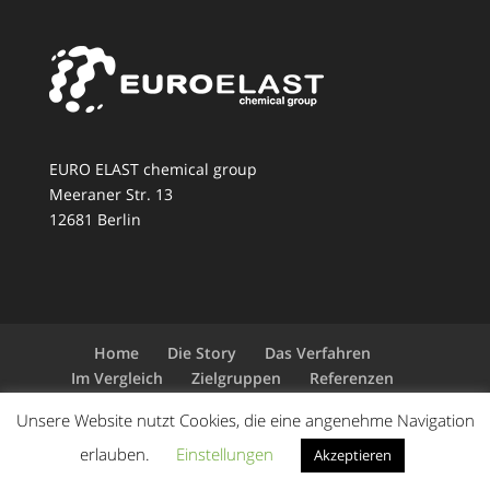
EURO ELAST chemical group
Meeraner Str. 13
12681 Berlin
Home
Die Story
Das Verfahren
Im Vergleich
Zielgruppen
Referenzen
Kontakt
Unsere Website nutzt Cookies, die eine angenehme Navigation
erlauben.
Einstellungen
Akzeptieren
© Copyright by Holger Cordelair EUROELAST 2018